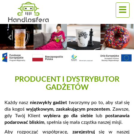
Poprzedni
Nas
PRODUCENT I DYSTRYBUTOR
GADŻETÓW
Każdy nasz
niezwykły gadżet
tworzymy po to, aby stał się
dla kogoś
wyjątkowym, zaskakującym prezentem
. Zawsze,
gdy Twój Klient
wybiera go dla siebie
lub
postanawia
podarować bliskim
, spełnia się mała cząstka naszej misji.
Aby rozpocząć współpracę,
zarejestruj
się w naszej