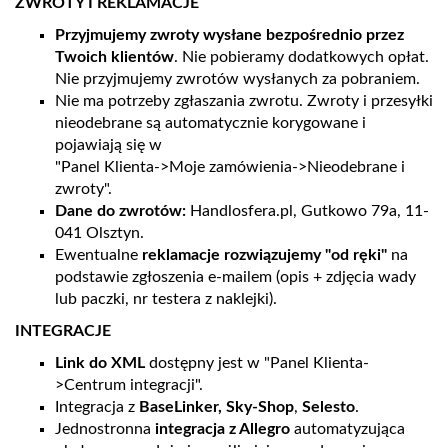
ZWROTY I REKLAMACJE
Przyjmujemy zwroty wysłane bezpośrednio przez
Twoich klientów
. Nie pobieramy dodatkowych opłat.
Nie przyjmujemy zwrotów wysłanych za pobraniem.
Nie ma potrzeby zgłaszania zwrotu. Zwroty i przesyłki
nieodebrane są automatycznie korygowane i
pojawiają się w
"Panel Klienta->Moje zamówienia->Nieodebrane i
zwroty".
Dane do zwrotów:
Handlosfera.pl, Gutkowo 79a, 11-
041 Olsztyn.
Ewentualne
reklamacje rozwiązujemy "od ręki"
na
podstawie zgłoszenia e-mailem (opis + zdjęcia wady
lub paczki, nr testera z naklejki).
INTEGRACJE
Link do XML
dostępny jest w "Panel Klienta-
>Centrum integracji".
Integracja z
BaseLinker
,
Sky-Shop
,
Selesto
.
Jednostronna
integracja z Allegro
automatyzująca