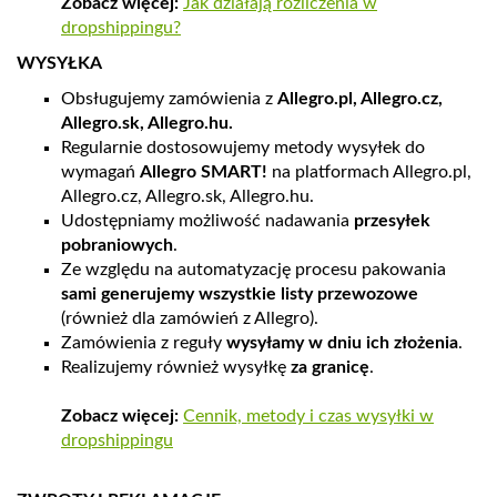
Zobacz więcej:
Jak działają rozliczenia w
dropshippingu?
WYSYŁKA
Obsługujemy zamówienia z
Allegro.pl, Allegro.cz,
Allegro.sk, Allegro.hu.
Regularnie dostosowujemy metody wysyłek do
wymagań
Allegro SMART!
na platformach Allegro.pl,
Allegro.cz, Allegro.sk, Allegro.hu.
Udostępniamy możliwość nadawania
przesyłek
pobraniowych
.
Ze względu na automatyzację procesu pakowania
sami generujemy wszystkie listy przewozowe
(również dla zamówień z Allegro).
Zamówienia z reguły
wysyłamy w dniu ich złożenia
.
Realizujemy również wysyłkę
za granicę
.
Zobacz więcej:
Cennik, metody i czas wysyłki w
dropshippingu