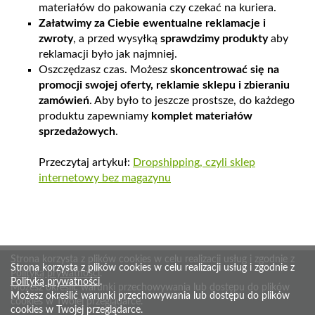
materiałów do pakowania czy czekać na kuriera.
Załatwimy za Ciebie ewentualne reklamacje i
zwroty
, a przed wysyłką
sprawdzimy produkty
aby
reklamacji było jak najmniej.
Oszczędzasz czas. Możesz
skoncentrować się na
promocji swojej oferty, reklamie sklepu i zbieraniu
zamówień
. Aby było to jeszcze prostsze, do każdego
produktu zapewniamy
komplet materiałów
sprzedażowych
.
Przeczytaj artykuł:
Dropshipping,
czyli sklep
internetowy bez magazynu
Strona korzysta z plików cookies w celu realizacji usług i zgodnie z
Strona korzysta z plików cookies w celu realizacji usług i zgodnie z
Polityką prywatności
.
Polityką prywatności
.
Możesz określić warunki przechowywania lub dostępu do plików
Możesz określić warunki przechowywania lub dostępu do plików
cookies w Twojej przeglądarce.
cookies w Twojej przeglądarce.